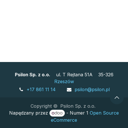
Psilon Sp. z o.o.
ul. T Rejtana 51A 35-326
Rzeszów
+17 861 11 14
psilon@psilon.pl
Copyright © Psilon Sp. z o.o.
Napędzany przez
- Numer 1
Open Source
eCommerce