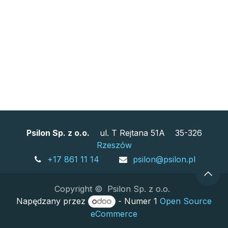
Psilon Sp. z o.o.
ul. T Rejtana 51A 35-326
Rzeszów
+17 861 11 14
psilon@psilon.pl
Copyright © Psilon Sp. z o.o.
Napędzany przez
- Numer 1
Open Source
eCommerce